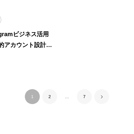
tagramビジネス活用
的アカウント設計方
Service
料金・サービス
1
2
…
7